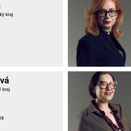
á
ý kraj
vá
 kraj
cz