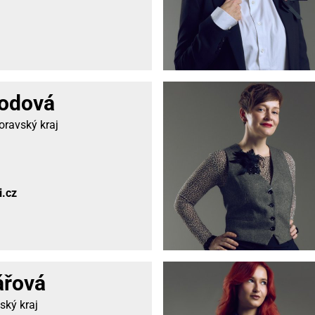
odová
ravský kraj
i.cz
ářová
ský kraj