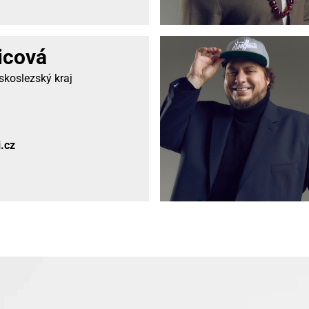
icová
koslezský kraj
.cz