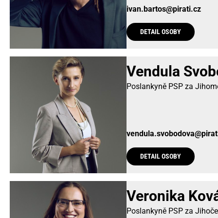
ivan.bartos@pirati.cz
DETAIL OSOBY
Vendula Svob
Poslankyně PSP za Jihomo
vendula.svobodova@pirat
DETAIL OSOBY
Veronika Kov
Poslankyně PSP za Jihoče