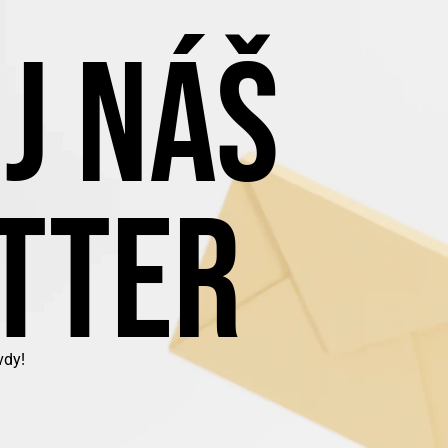
J NÁŠ
TTER
vdy!