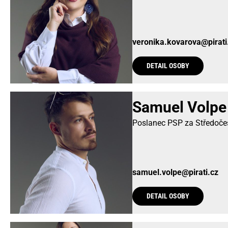
veronika.kovarova@pirati
DETAIL OSOBY
Samuel Volpe
Poslanec PSP za Středočesk
samuel.volpe@pirati.cz
DETAIL OSOBY