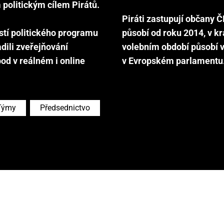
m politickým cílem Pirátů.
Piráti zastupují občany Č
stí politického programu
působí od roku 2014, v k
dili zveřejňování
volebním období působí 
od v reálném i online
Týmy
Předsednictvo