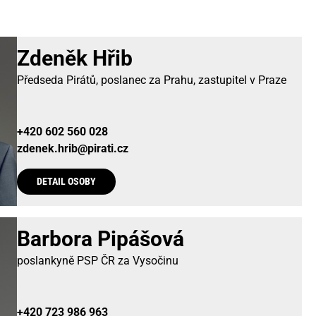
Zdeněk Hřib
Předseda Pirátů, poslanec za Prahu, zastupitel v Praze
+420 602 560 028
zdenek.hrib@pirati.cz
DETAIL OSOBY
Barbora Pipášová
poslankyně PSP ČR za Vysočinu
+420 723 986 963