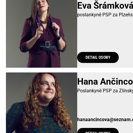
Eva Šrámkov
poslankyně PSP za Plzeňsk
DETAIL OSOBY
Hana Ančinco
Poslankyně PSP za Zlínský
hanaancincova@seznam.