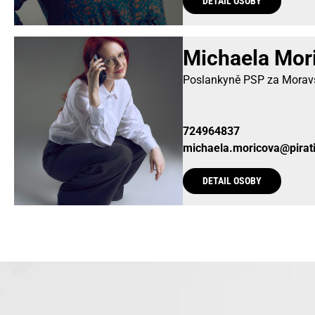
DETAIL OSOBY
Michaela Mor
Poslankyně PSP za Moravs
724964837
michaela.moricova@pirati
DETAIL OSOBY