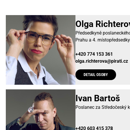
Olga Richtero
Předsedkyně poslaneckého
Prahu a 4. místopředsedky
+420 774 153 361
olga.richterova@pirati.cz
DETAIL OSOBY
Ivan Bartoš
Poslanec za Středočeský k
+420 603 415 378