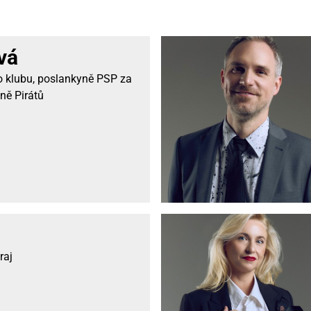
vá
 klubu, poslankyně PSP za
ně Pirátů
raj