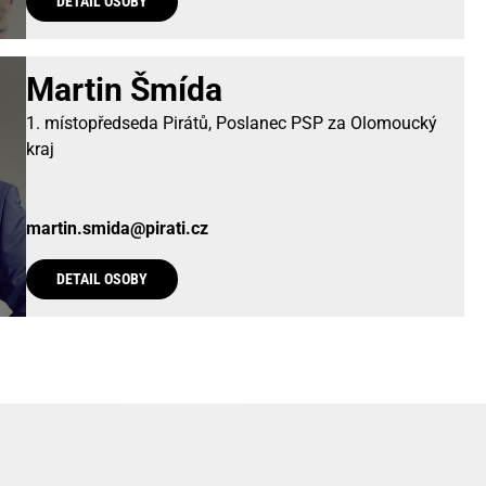
DETAIL OSOBY
Martin Šmída
1. místopředseda Pirátů, Poslanec PSP za Olomoucký
kraj
martin.smida@pirati.cz
DETAIL OSOBY