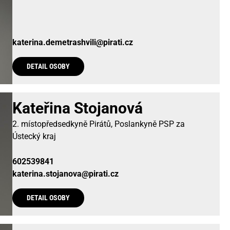
katerina.demetrashvili@pirati.cz
DETAIL OSOBY
Kateřina Stojanová
2. místopředsedkyně Pirátů, Poslankyně PSP za
Ústecký kraj
602539841
katerina.stojanova@pirati.cz
DETAIL OSOBY