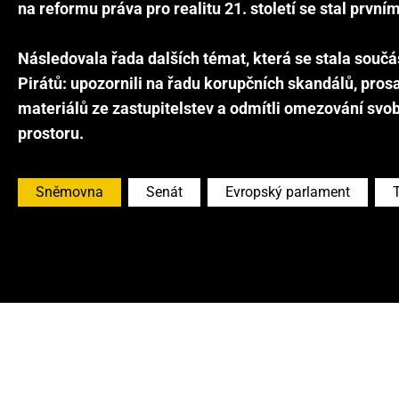
na reformu práva pro realitu 21. století se stal první
Následovala řada dalších témat, která se stala součá
Pirátů: upozornili na řadu korupčních skandálů, prosa
materiálů ze zastupitelstev a odmítli omezování svob
Sněmovna
Senát
Evropský parlament