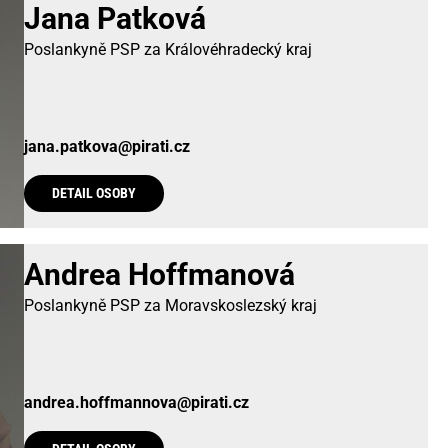
Jana Patková
Poslankyně PSP za Královéhradecký kraj
jana.patkova@pirati.cz
DETAIL OSOBY
Andrea Hoffmanová
Poslankyně PSP za Moravskoslezský kraj
andrea.hoffmannova@pirati.cz