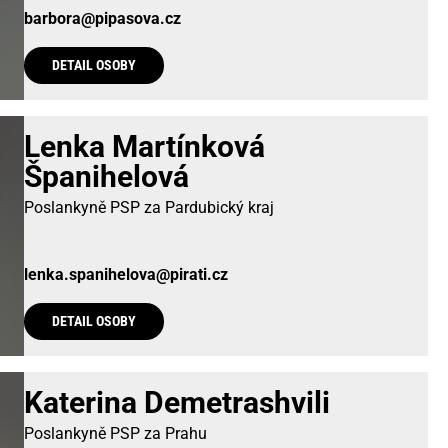
barbora@pipasova.cz
DETAIL OSOBY
Lenka Martínková
Španihelová
Poslankyně PSP za Pardubický kraj
lenka.spanihelova@pirati.cz
DETAIL OSOBY
Katerina Demetrashvili
Poslankyně PSP za Prahu