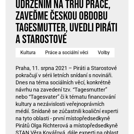
udržením na trhu práce,
zaveďme českou obdobu
Tagesmutter, uvedli Piráti
a Starostové
Kultura
Práce a sociální věci
Volby
Praha, 11. srpna 2021 – Piráti a Starostové
pokračují v sérii letních snídaní s novináři.
Dnes na téma sociálních věcí, konkrétně
návrhu na zavedení tzv. “Tagesmutter”
nebo “Tagesvater” či k tématu financování
kultury a nezávislosti veřejnoprávních
médií. Snídaně se zúčastnili koaliční experti
na tyto oblasti - první místopředsedkyně
Pirátů Olga Richterová a místopředsedkyně
STAN Věra Kovářová, dále experti na oblast