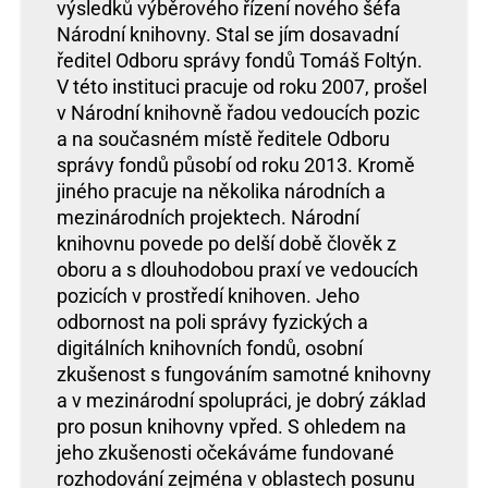
výsledků výběrového řízení nového šéfa
Národní knihovny. Stal se jím dosavadní
ředitel Odboru správy fondů Tomáš Foltýn.
V této instituci pracuje od roku 2007, prošel
v Národní knihovně řadou vedoucích pozic
a na současném místě ředitele Odboru
správy fondů působí od roku 2013. Kromě
jiného pracuje na několika národních a
mezinárodních projektech. Národní
knihovnu povede po delší době člověk z
oboru a s dlouhodobou praxí ve vedoucích
pozicích v prostředí knihoven. Jeho
odbornost na poli správy fyzických a
digitálních knihovních fondů, osobní
zkušenost s fungováním samotné knihovny
a v mezinárodní spolupráci, je dobrý základ
pro posun knihovny vpřed. S ohledem na
jeho zkušenosti očekáváme fundované
rozhodování zejména v oblastech posunu